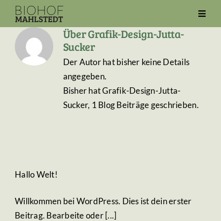
Zum
Toggl
Inhalt
Navig
Über
Grafik-Design-Jutta-
springen
Unser Hof
Sucker
Der Autor hat bisher keine Details
Ferienwohnungen
angegeben.
Hofzeit
Bisher hat Grafik-Design-Jutta-
Sucker, 1 Blog Beiträge geschrieben.
Reitpädagogik
24/7
Aktuelles
Hallo Welt!
Kontakt
Willkommen bei WordPress. Dies ist dein erster
Beitrag. Bearbeite oder [...]