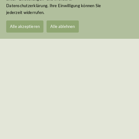
Datenschutzerklärung. Ihre Einwilligung können Sie
bewährtes Zusammenspiel von Landwirtschaft
jederzeit widerrufen.
und Natur, das wir aus Überzeugung pflegen.
Alle akzeptieren
Alle ablehnen
André Mahlstedt
Grüne Straße 6
28816 Stuhr
+49 42 21-36 61