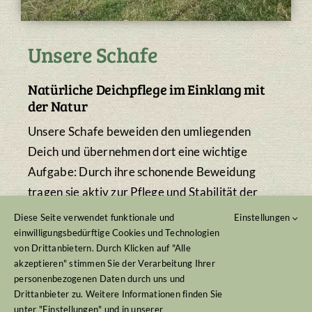
Unsere Schafe
Natürliche Deichpflege im Einklang mit
der Natur
Unsere Schafe beweiden den umliegenden
Deich und übernehmen dort eine wichtige
Aufgabe: Durch ihre schonende Beweidung
tragen sie aktiv zur Pflege und Stabilität der
Deichflächen bei. Gleichzeitig ermöglicht diese
Diese Seite verwendet funktionale und
Einstellungen
Haltungsform den Tieren viel Bewegung, frische
einwilligungsbedürftige Cookies und Technologien
von Drittanbietern. Durch Klicken auf "Alle
Luft und eine natürliche Ernährung.
akzeptieren" stimmen Sie der Verarbeitung Ihrer
personenbezogenen Daten durch uns und
Die Deichbeweidung verbindet artgerechte
Drittanbieter zu. Weitere Informationen finden Sie
Tierhaltung mit Landschaftsschutz – ein
unter "Einstellungen" und in unserer